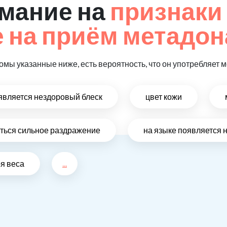
мание на
признаки
 на приём метадон
омы указанные ниже, есть вероятность, что он употребляет 
оявляется нездоровый блеск
цвет кожи
виться сильное раздражение
на языке появляется 
ря веса
...