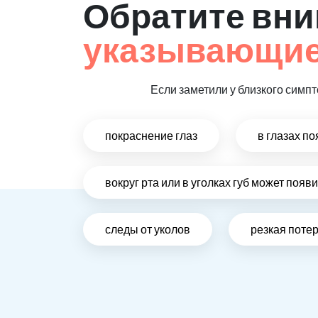
Обратите вни
указывающие
Если заметили у близкого симпт
покраснение глаз
в глазах п
вокруг рта или в уголках губ может поя
следы от уколов
резкая поте