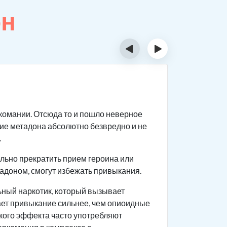
он
‹
›
Сколь
ркомании. Отсюда то и пошло неверное
Данное ве
ие метадона абсолютно безвредно и не
Продолжи
.
Скорос
льно прекратить прием героина или
Количе
тадоном, смогут избежать привыкания.
Длител
льный наркотик, который вызывает
Хронич
ает привыкание сильнее, чем опиоидные
ского эффекта часто употребляют
На ско