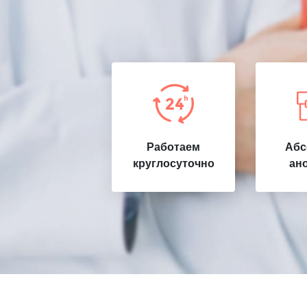
Работаем
Абс
круглосуточно
ан