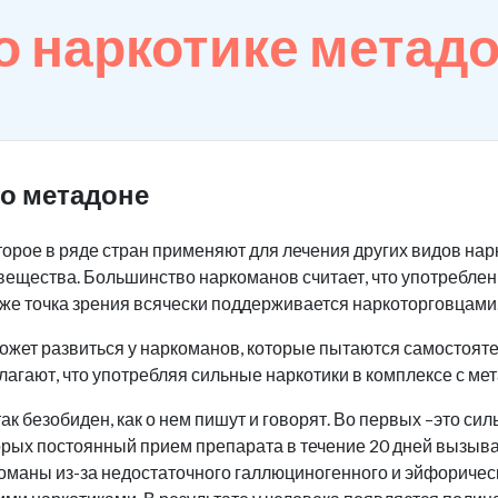
 наркотике метад
о метадоне
оторое в ряде стран применяют для лечения других видов на
вещества. Большинство наркоманов считает, что употреблен
же точка зрения всячески поддерживается наркоторговцами
ожет развиться у наркоманов, которые пытаются самостояте
лагают, что употребляя сильные наркотики в комплексе с ме
ак безобиден, как о нем пишут и говорят. Во первых –это си
орых постоянный прием препарата в течение 20 дней вызыв
ркоманы из-за недостаточного галлюциногенного и эйфориче