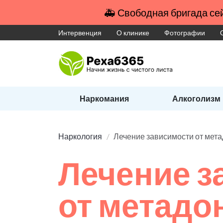
🚑 Свободная бригада сей
Интервенция
О клинике
Фотографии
Наркомания
Алкоголизм
Наркология
Лечение зависимости от мет
Лечение з
от метадо