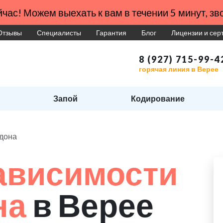
час! Можем выехать к вам в течении 5 минут, зво
Отзывы
Специалисты
Гарантия
Блог
Лицензии и се
8 (927) 715-99-4
горячая линия в Верее
Запой
Кодирование
адона
ависимости
на
в Верее