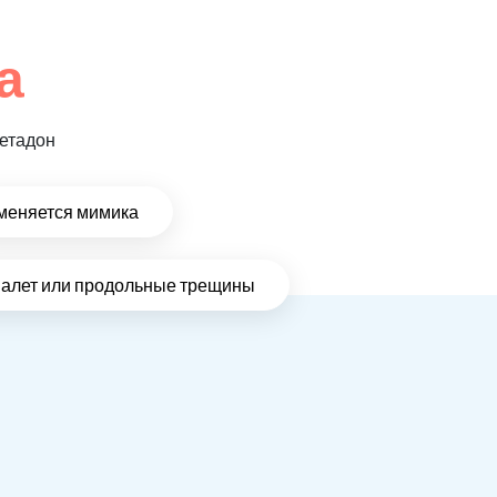
а
метадон
меняется мимика
налет или продольные трещины