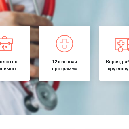
олютно
12 шаговая
Верея, ра
онимно
программа
круглосу