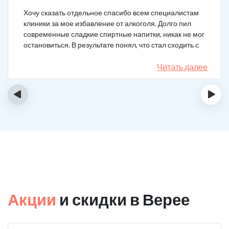
Хочу сказать отдельное спасибо всем специалистам
клиники за мое избавление от алкоголя. Долго пил
современные сладкие спиртные напитки, никак не мог
остановиться. В результате понял, что стал сходить с
ума. Каждый день не мог без выпивки. Когда осознал,
понял, что надо что-то в своей жизни менять. Нашел
Читать далее
телефон клиники в интернете, сразу приехал и
запился на курс реабилитации. Сейчас не пью
‹
›
вообще, и начинать не хочу!
Акции
и скидки в Верее