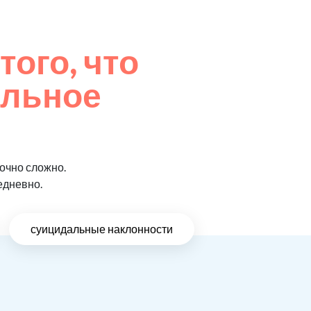
того, что
ельное
очно сложно.
едневно.
суицидальные наклонности