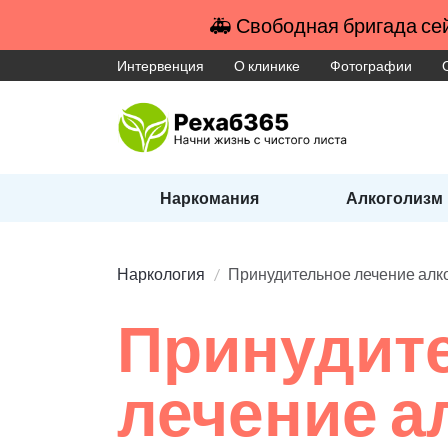
🚑 Свободная бригада сей
Интервенция
О клинике
Фотографии
Наркомания
Алкоголизм
Наркология
Принудительное лечение алк
Принудит
лечение а