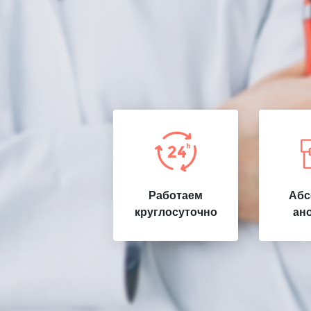
Работаем
Абс
круглосуточно
ан