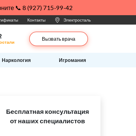
ните 📞 8 (927) 715-99-42
ртификаты
Контакты
Электросталь
2
Вызвать врача
ростали
Наркология
Игромания
Бесплатная консультация
от наших специалистов