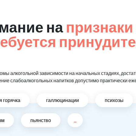
мание на
признаки 
ребуется принудит
мы алкогольной зависимости на начальных стадиях, достат
ение слабоалкогольных напитков допустимо практически еж
я горячка
галлюцинации
психозы
зм
пьянство
...