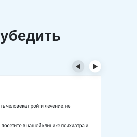
убедить
‹
›
Шаг 2
ть человека пройти лечение, не
Если с пе
человеку 
посетите в нашей клинике психиатра и
Приводите
как челов