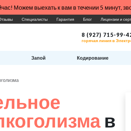
час! Можем выехать к вам в течении 5 минут, зво
Отзывы
Специалисты
Гарантия
Блог
Лицензии и се
8 (927) 715-99-4
горячая линия в Элект
Запой
Кодирование
оголизма
ельное
лкоголизма
в