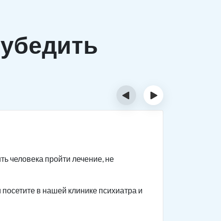
убедить
‹
›
Шаг 2
ть человека пройти лечение, не
Если с пе
человеку 
посетите в нашей клинике психиатра и
Приводите
как челов
так как а