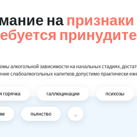
мание на
признаки 
ребуется принудит
мы алкогольной зависимости на начальных стадиях, достат
ение слабоалкогольных напитков допустимо практически еж
я горячка
галлюцинации
психозы
зм
пьянство
...