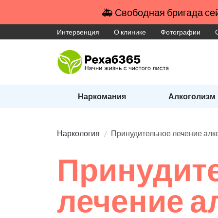
🚑 Свободная бригада сей
Интервенция
О клинике
Фотографии
Наркомания
Алкоголизм
Наркология
Принудительное лечение алк
Принудит
лечение а