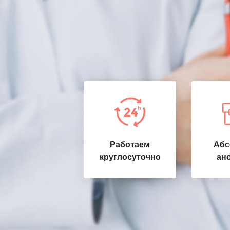
Работаем
Абс
круглосуточно
ан