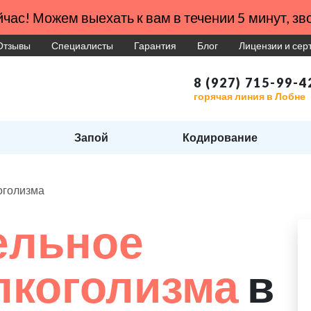
час! Можем выехать к вам в течении 5 минут, зво
Отзывы
Специалисты
Гарантия
Блог
Лицензии и се
8 (927) 715-99-4
горячая линия в Лобне
Запой
Кодирование
оголизма
ельное
лкоголизма
в