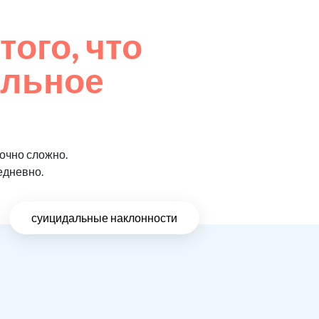
того, что
ельное
очно сложно.
едневно.
суицидальные наклонности