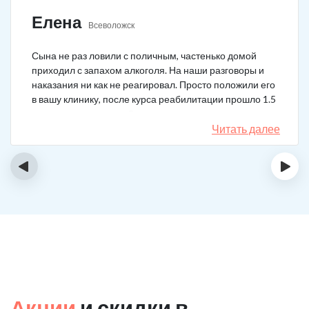
Елена
Всеволожск
Сына не раз ловили с поличным, частенько домой
приходил с запахом алкоголя. На наши разговоры и
наказания ни как не реагировал. Просто положили его
в вашу клинику, после курса реабилитации прошло 1.5
года, до сих пор не пьёт.
Читать далее
‹
›
Акции
и скидки в