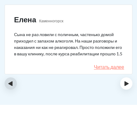
Елена
Каменногорск
Сына не раз ловили с поличным, частенько домой
приходил с запахом алкоголя. На наши разговоры и
наказания ни как не реагировал. Просто положили его
в вашу клинику, после курса реабилитации прошло 1.5
года, до сих пор не пьёт.
Читать далее
‹
›