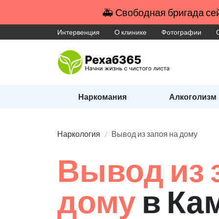
🚑 Свободная бригада сей
Интервенция
О клинике
Фотографии
Наркомания
Алкоголизм
Наркология
Вывод из запоя на дому
Вывод из 
дому
в Ка