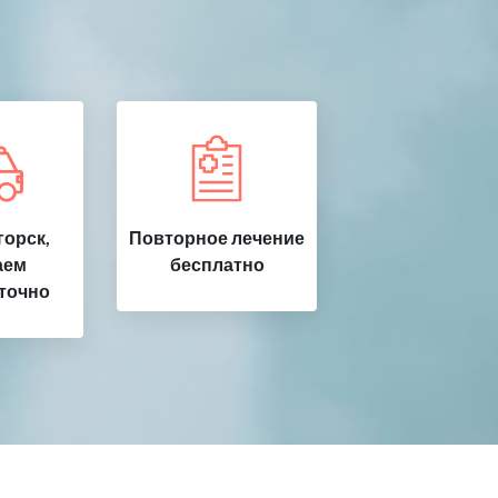
орск,
Повторное лечение
аем
бесплатно
точно