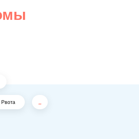
омы
Рвота
...