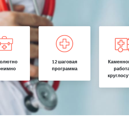
олютно
12 шаговая
Каменног
онимно
программа
работ
круглосу