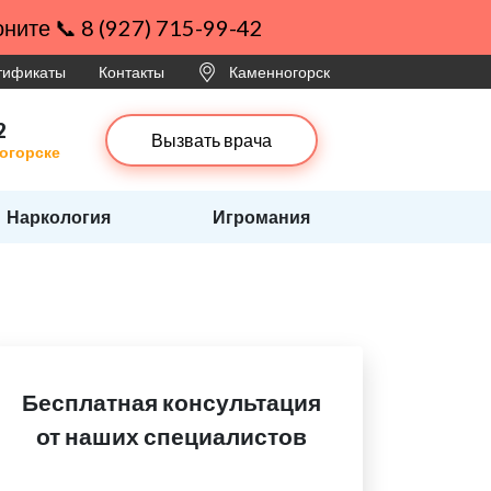
ните 📞 8 (927) 715-99-42
ртификаты
Контакты
Каменногорск
2
Вызвать врача
ногорске
Наркология
Игромания
Бесплатная консультация
от наших специалистов