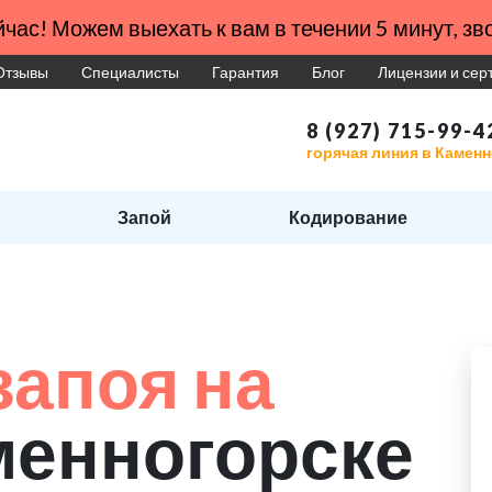
час! Можем выехать к вам в течении 5 минут, зво
Отзывы
Специалисты
Гарантия
Блог
Лицензии и се
8 (927) 715-99-4
горячая линия в Камен
Запой
Кодирование
запоя на
менногорске