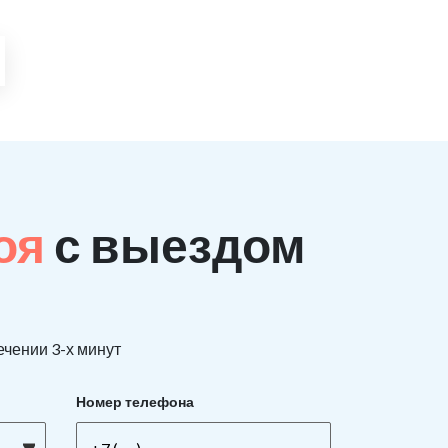
поя
с выездом
ечении 3-х минут
Номер телефона