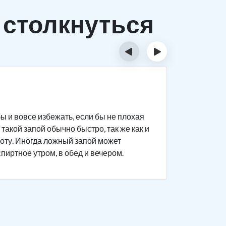
 столкнуться
‹
›
Исти
ы и вовсе избежать, если бы не плохая
Человек п
такой запой обычно быстро, так же как и
дела на р
боту. Иногда ложный запой может
поведение
спиртное утром, в обед и вечером.