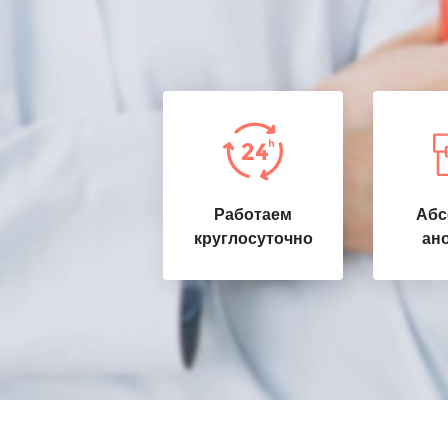
Работаем
Абс
круглосуточно
ан