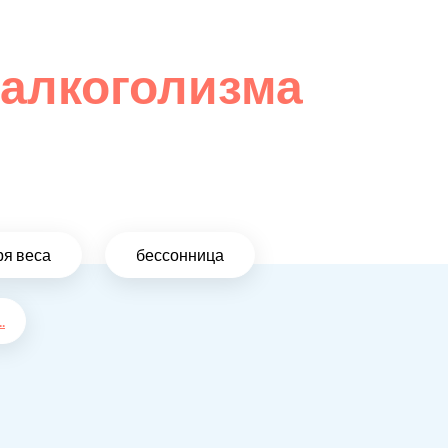
 алкоголизма
ря веса
бессонница
..