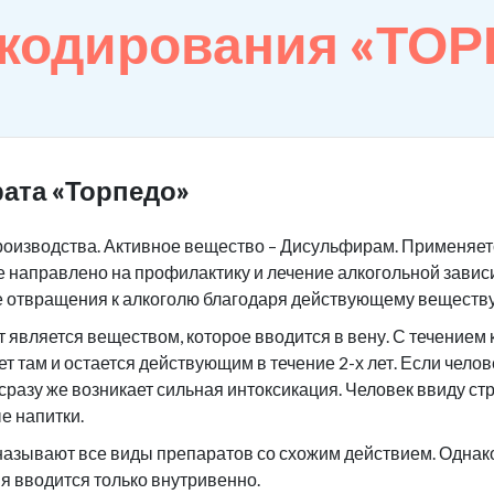
 кодирования «ТО
ата «Торпедо»
роизводства. Активное вещество – Дисульфирам. Применяетс
 направлено на профилактику и лечение алкогольной завис
е отвращения к алкоголю благодаря действующему веществу
является веществом, которое вводится в вену. С течением 
ет там и остается действующим в течение 2-х лет. Если чело
 сразу же возникает сильная интоксикация. Человек ввиду ст
е напитки.
азывают все виды препаратов со схожим действием. Однако 
я вводится только внутривенно.