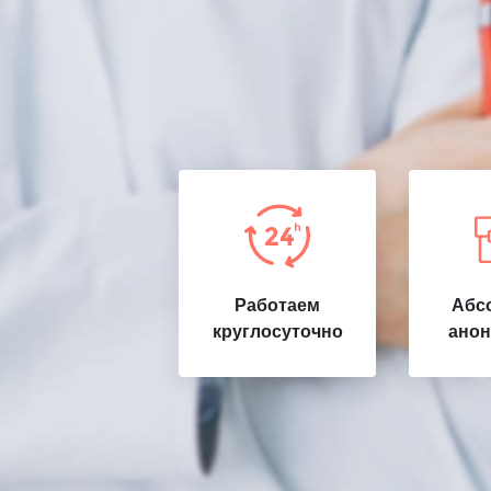
Работаем
Абс
круглосуточно
анон