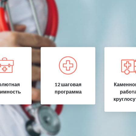
олютная
12 шаговая
Каменног
имность
программа
работ
круглосу