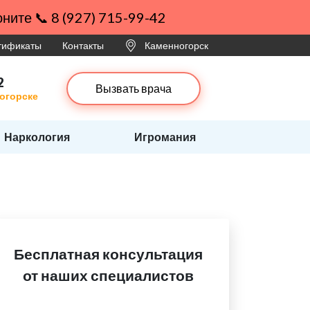
ните 📞 8 (927) 715-99-42
ртификаты
Контакты
Каменногорск
2
Вызвать врача
ногорске
Наркология
Игромания
Бесплатная консультация
от наших специалистов