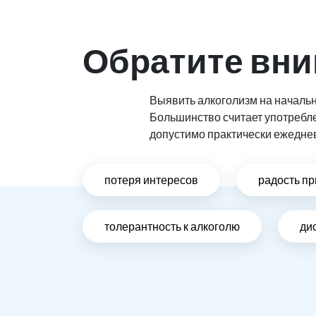
Обратите вни
Выявить алкоголизм на начальн
Большинство считает употребл
допустимо практически ежедне
потеря интересов
радость пр
толерантность к алкоголю
ди