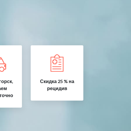
орск,
Скидка 25 % на
аем
рецидив
точно