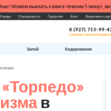
час! Можем выехать к вам в течении 5 минут, зво
Отзывы
Специалисты
Гарантия
Блог
Лицензии и се
8 (927) 715-99-4
горячая линия в Камен
Запой
Кодирование
голизма
 «Торпедо»
лизма
в