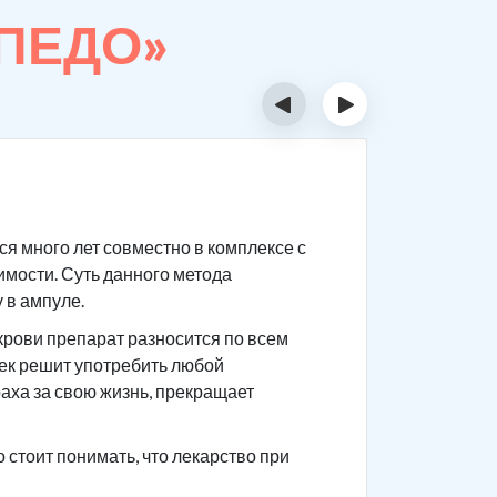
РПЕДО»
‹
›
Суть 
я много лет совместно в комплексе с
Сам препа
имости. Суть данного метода
После при
 в ампуле.
приема го
крови препарат разносится по всем
Чтобы не 
век решит употребить любой
употребле
раха за свою жизнь, прекращает
ваши това
анамнез.
стоит понимать, что лекарство при