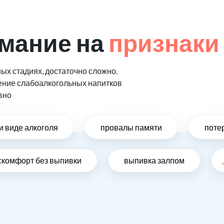
мание на
признаки
ых стадиях, достаточно сложно.
ение слабоалкогольных напитков
вно
и виде алкоголя
провалы памяти
поте
скомфорт без выпивки
выпивка залпом
.