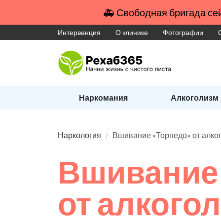
🚑 Свободная бригада сей
Интервенция
О клинике
Фотографии
Наркомания
Алкоголизм
Наркология
Вшивание «Торпедо» от алко
Вшивание
от алкого