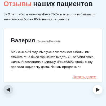
Отзывы
наших пациентов
За 9 лет работы клиники «Рехаб365» мы смогли избавить от
зависимости более 85%, наших пациентов
Валерия
Вышний Волочёк
Мой сын в 24 года был уже алкоголиком с большим
стажем. Мне было горько это видеть. Он загубил свою
жизнь. Я позвонила в клинику «Рехаб365» чтобы сыну
провели кодировку дома. Но нам предложили
Тройной блок в клинике, чтобы уж наверняка помогло.
Мы согласились. Вот уже 4 месяца как сын не пьет. На
Читать далее
работу устроился, дома помогает, девушку завел.
Спасибо большое клинике!
‹
›