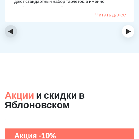
дают стандартный набор таблеток, а именно
подбирается лечение. Специально сравнил
назначения, они отличаются. Клиника делает скидку
Читать далее
на последующие вызовы за оставленный отзыв! Я
планирую в будущем пройти полный курс
‹
›
реабилитации.
Акции
и скидки в
Яблоновском
Акция -10%