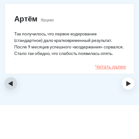
Артём
Ярцево
Так получилось, что первое кодирование
(стандартное) дало кратковременный результат.
После 9 месяцев успешного «воздержания» сорвался.
Стало так обидно, что слабость появилась опять.
Решил не затягивать, и опять обратился в клинику.
Мне порекомендовали двойной блок. Согласился, и
Читать далее
сейчас не жалею. Уже два года в полной завязке.
Иногда тянет выпить, но обуздать желание вполне
‹
›
возможно.