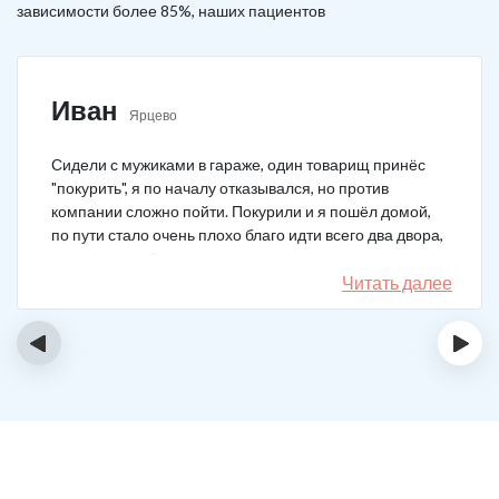
зависимости более 85%, наших пациентов
Иван
Ярцево
Сидели с мужиками в гараже, один товарищ принёс
"покурить", я по началу отказывался, но против
компании сложно пойти. Покурили и я пошёл домой,
по пути стало очень плохо благо идти всего два двора,
пришёл домой сразу жену попросил вызвать врача,
чувствовал что точно, что-то не так. Спасибо большое,
Читать далее
что быстро приехали, поставили капельницу и уже
минут через 20-30 капельница начала действовать и
‹
›
меня начало отпускать. После оказалось, что товарищ
угостил нас какой то химической дрянью, мне сразу
показалось, что как то странно выглядит смесь, но
особого значения не придал, а стоило.