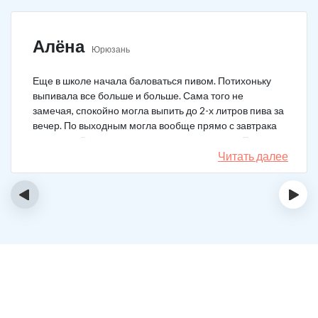
Алёна
Юрюзань
Еще в школе начала баловаться пивом. Потихоньку
выпивала все больше и больше. Сама того не
замечая, спокойно могла выпить до 2-х литров пива за
вечер. По выходным могла вообще прямо с завтрака
выпивать. В клинику решила позвонить сама. Прошла
курс и уже год не принимаю алкоголь вообще никакой.
Читать далее
‹
›