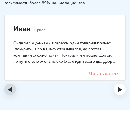
зависимости более 85%, наших пациентов
Иван
Юрюзань
Сидели с мужиками в гараже, один товарищ принёс
"покурить", я по началу отказывался, но против
компании сложно пойти. Покурили и я пошёл домой,
по пути стало очень плохо благо идти всего два двора,
пришёл домой сразу жену попросил вызвать врача,
чувствовал что точно, что-то не так. Спасибо большое,
Читать далее
что быстро приехали, поставили капельницу и уже
минут через 20-30 капельница начала действовать и
‹
›
меня начало отпускать. После оказалось, что товарищ
угостил нас какой то химической дрянью, мне сразу
показалось, что как то странно выглядит смесь, но
особого значения не придал, а стоило.