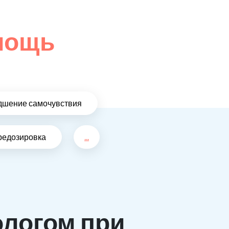
омощь
дшение самочувствия
редозировка
...
ологом при