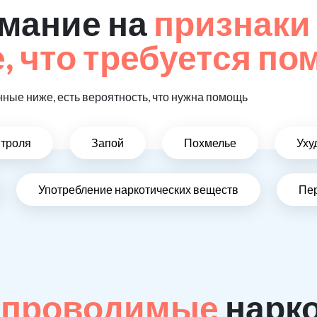
мание на
признаки
 что требуется п
ные ниже, есть вероятность, что нужна помощь
нтроля
Запой
Похмелье
Уху
Употребление наркотических веществ
Пе
 проводимые
нарк