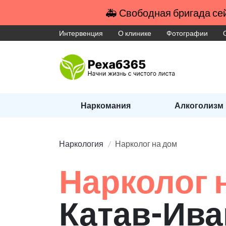
🚑 Свободная бригада сей
Интервенция
О клинике
Фотографии
Наркомания
Алкоголизм
Наркология
Нарколог на дом
Нарколог 
Катав-Ива