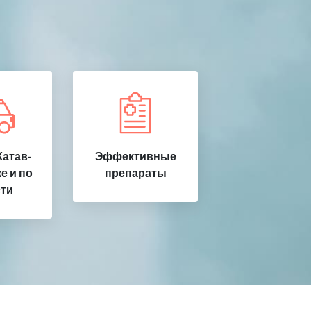
Катав-
Эффективные
е и по
препараты
ти