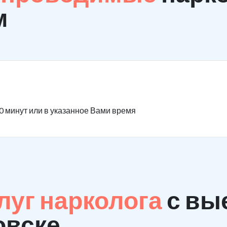
м
0 минут или в указанное Вами время
луг нарколога
с вы
овске