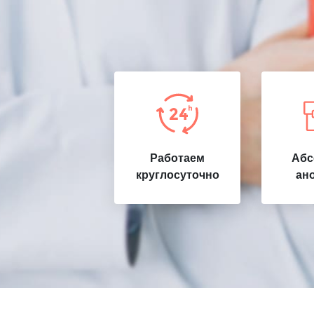
Работаем
Абс
круглосуточно
ан