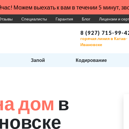
час! Можем выехать к вам в течении 5 минут, зво
Отзывы
Специалисты
Гарантия
Блог
Лицензии и се
8 (927) 715-99-4
горячая линия в Катав-
Ивановске
Запой
Кодирование
на дом
в
новске