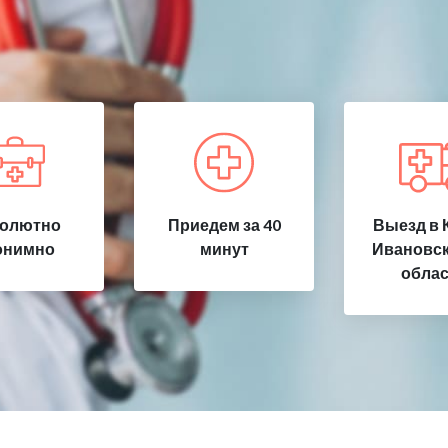
олютно
Приедем за 40
Выезд в 
онимно
минут
Ивановск
облас