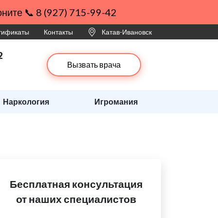
ните 📞 8 (927) 715-99-42
ртификаты
Контакты
Катав-Ивановск
2
Вызвать врача
Наркология
Игромания
Бесплатная консультация
от наших специалистов