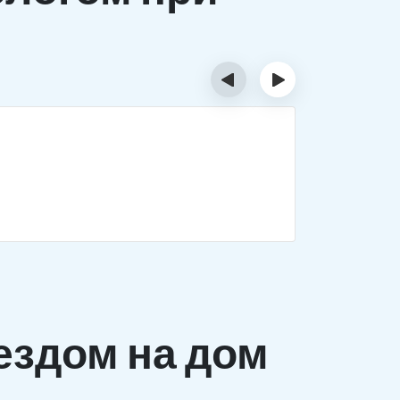
‹
›
Деток
Комплекс 
заболеван
ездом на дом