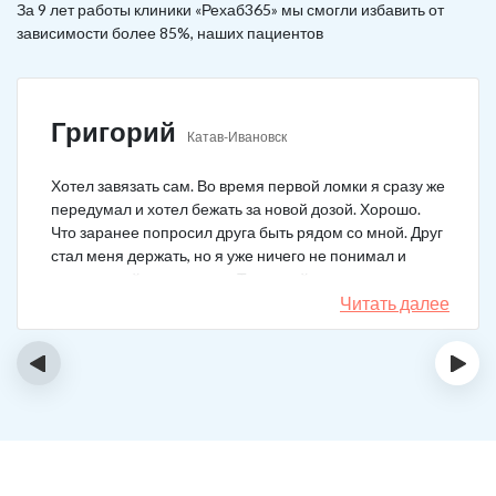
За 9 лет работы клиники «Рехаб365» мы смогли избавить от
зависимости более 85%, наших пациентов
Григорий
Катав-Ивановск
Хотел завязать сам. Во время первой ломки я сразу же
передумал и хотел бежать за новой дозой. Хорошо.
Что заранее попросил друга быть рядом со мной. Друг
стал меня держать, но я уже ничего не понимал и
начал силой вырываться. Тогда мой товарищ просто
связан меня и позвонил в клинику. На дом приехал
Читать далее
нарколог, мне сделали какую-то капельницу, после
чего я успокоился. Посоветовали приехать в клинику
‹
›
для прохождения курса реабилитации, так я и сделал.
С того дня прошло уже больше двух лет. Уже больше
двух лет как я чист!