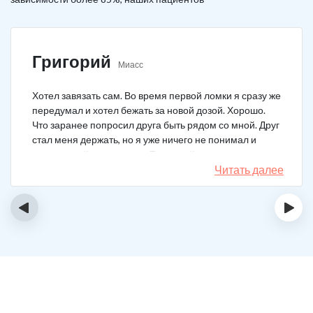
Григорий
Миасс
Хотел завязать сам. Во время первой ломки я сразу же
передумал и хотел бежать за новой дозой. Хорошо.
Что заранее попросил друга быть рядом со мной. Друг
стал меня держать, но я уже ничего не понимал и
начал силой вырываться. Тогда мой товарищ просто
связан меня и позвонил в клинику. На дом приехал
Читать далее
нарколог, мне сделали какую-то капельницу, после
чего я успокоился. Посоветовали приехать в клинику
‹
›
для прохождения курса реабилитации, так я и сделал.
С того дня прошло уже больше двух лет. Уже больше
двух лет как я чист!