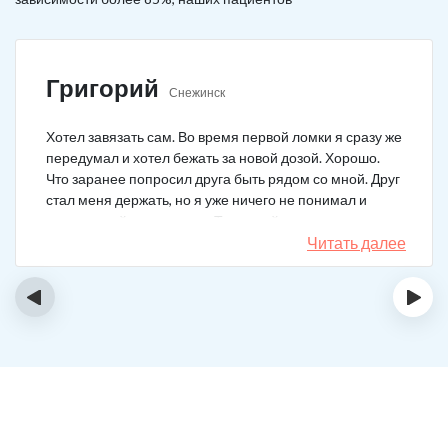
Григорий
Снежинск
Хотел завязать сам. Во время первой ломки я сразу же
передумал и хотел бежать за новой дозой. Хорошо.
Что заранее попросил друга быть рядом со мной. Друг
стал меня держать, но я уже ничего не понимал и
начал силой вырываться. Тогда мой товарищ просто
связан меня и позвонил в клинику. На дом приехал
Читать далее
нарколог, мне сделали какую-то капельницу, после
чего я успокоился. Посоветовали приехать в клинику
‹
›
для прохождения курса реабилитации, так я и сделал.
С того дня прошло уже больше двух лет. Уже больше
двух лет как я чист!