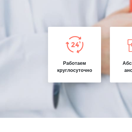
Работаем
Абс
круглосуточно
ан