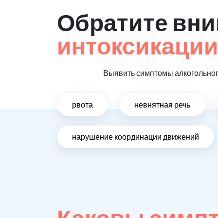
Обратите вни
интоксикаци
Выявить симптомы алкогольного
рвота
невнятная речь
нарушение координации движений
Каковы симпт