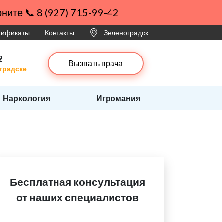
ните 📞 8 (927) 715-99-42
ртификаты
Контакты
Зеленоградск
2
Вызвать врача
оградске
Наркология
Игромания
Бесплатная консультация
от наших специалистов