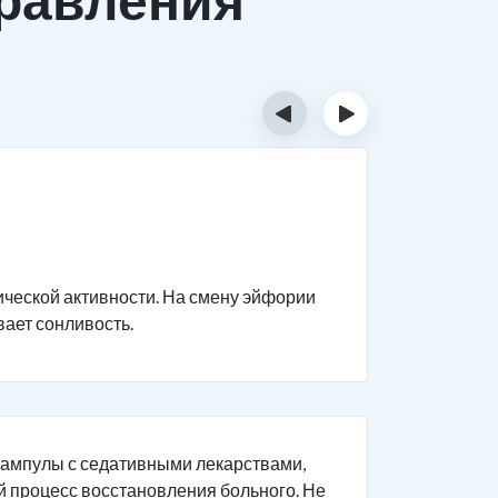
‹
›
Прост
При обычн
комфорт о
ической активности. На смену эйфории
говорит г
вает сонливость.
ухудшение
опьянения
общей сон
 ампулы с седативными лекарствами,
й процесс восстановления больного. Не