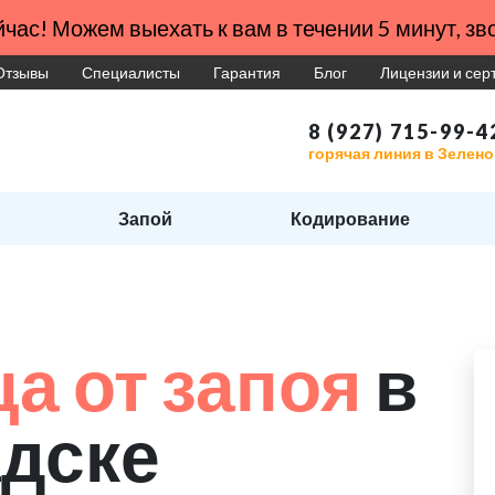
час! Можем выехать к вам в течении 5 минут, зво
Отзывы
Специалисты
Гарантия
Блог
Лицензии и се
8 (927) 715-99-4
горячая линия в Зелен
Запой
Кодирование
а от запоя
в
дске