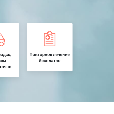
адск,
Повторное лечение
аем
бесплатно
точно