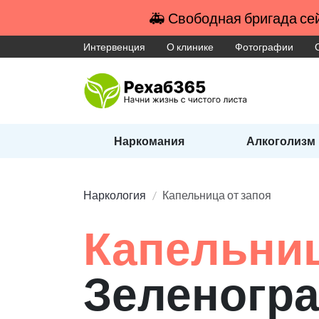
🚑 Свободная бригада сей
Интервенция
О клинике
Фотографии
Наркомания
Алкоголизм
Наркология
Капельница от запоя
Капельниц
Зеленогра