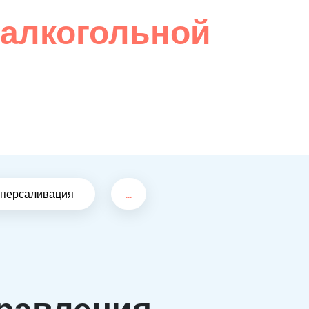
 алкогольной
иперсаливация
...
равления