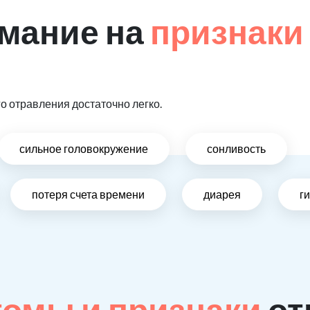
мание на
признаки
и
 отравления достаточно легко.
сильное головокружение
сонливость
потеря счета времени
диарея
г
омы и признаки
от