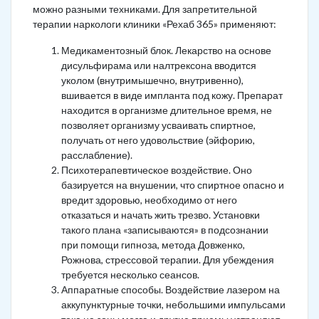
можно разными техниками. Для запретительной
терапии наркологи клиники «Рехаб 365» применяют:
Медикаментозный блок. Лекарство на основе
дисульфирама или налтрексона вводится
уколом (внутримышечно, внутривенно),
вшивается в виде импланта под кожу. Препарат
находится в организме длительное время, не
позволяет организму усваивать спиртное,
получать от него удовольствие (эйфорию,
расслабление).
Психотерапевтическое воздействие. Оно
базируется на внушении, что спиртное опасно и
вредит здоровью, необходимо от него
отказаться и начать жить трезво. Установки
такого плана «записываются» в подсознании
при помощи гипноза, метода Довженко,
Рожнова, стрессовой терапии. Для убеждения
требуется несколько сеансов.
Аппаратные способы. Воздействие лазером на
аккупунктурные точки, небольшими импульсами