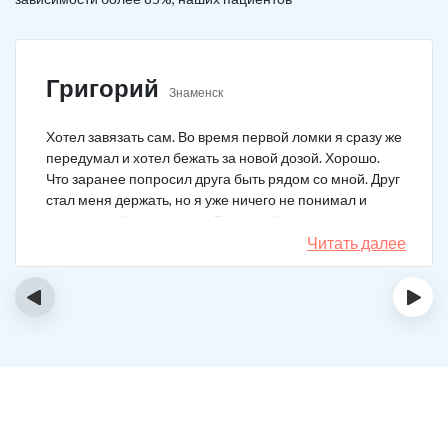
Григорий
Знаменск
Хотел завязать сам. Во время первой ломки я сразу же
передумал и хотел бежать за новой дозой. Хорошо.
Что заранее попросил друга быть рядом со мной. Друг
стал меня держать, но я уже ничего не понимал и
начал силой вырываться. Тогда мой товарищ просто
связан меня и позвонил в клинику. На дом приехал
Читать далее
нарколог, мне сделали какую-то капельницу, после
чего я успокоился. Посоветовали приехать в клинику
‹
›
для прохождения курса реабилитации, так я и сделал.
С того дня прошло уже больше двух лет. Уже больше
двух лет как я чист!