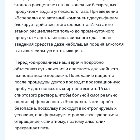
этанола расщепляет его до конечных безвредных
продуктов – воды и углекислого газа. При введении
«Эспераль» его активный компонент дисульфирам
блокирует действие этого фермента. Из-за этого
этанол расщепляется только до промежуточного
продукта – ацетальдегида, сильного яда. После
введения средства даже небольшая порция алкоголя
вызывает сильную интоксикацию.
Перед кодированием наши врачи подробно
объясняют суть лечения и опасность дальнейшего
пьянства после подшивки. По желанию пациента
после процедуры доктор проводит провокационную
пробу – дает понюхать спирт или выпить 15 мл
спиртового раствора, чтобы больной смог реально
оценит эффективность «Эспераль». Такая проба
безопасна, поскольку проходит в контролируемых
условиях, она формирует страх за свое здоровье и
отвращение к спиртному, поэтому алкоголик
прекращает пить.