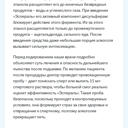
этанола расщепляет его до конечных безвредных
продуктов – воды и углекислого газа. При введении
«Эспераль» его активный компонент дисульфирам
блокирует действие этого фермента. Из-за этого
этанол расщепляется только до промежуточного
продукта – ацетальдегида, сильного яда. После
введения средства даже небольшая порция алкоголя
вызывает сильную интоксикацию.
Перед кодированием наши врачи подробно
объясняют суть лечения и опасность дальнейшего
пьянства после подшивки. По желанию пациента
после процедуры доктор проводит провокационную
пробу – дает понюхать спирт или выпить 15 мл
спиртового раствора, чтобы больной смог реально
оценит эффективность «Эспераль». Такая проба
безопасна, поскольку проходит в контролируемых
условиях, она формирует страх за свое здоровье и
отвращение к спиртному, поэтому алкоголик
прекращает пить.