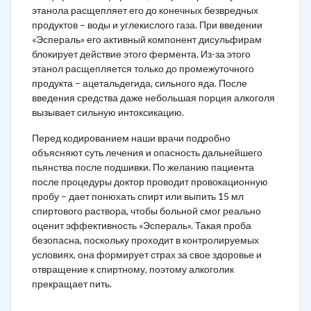
этанола расщепляет его до конечных безвредных
продуктов – воды и углекислого газа. При введении
«Эспераль» его активный компонент дисульфирам
блокирует действие этого фермента. Из-за этого
этанол расщепляется только до промежуточного
продукта – ацетальдегида, сильного яда. После
введения средства даже небольшая порция алкоголя
вызывает сильную интоксикацию.
Перед кодированием наши врачи подробно
объясняют суть лечения и опасность дальнейшего
пьянства после подшивки. По желанию пациента
после процедуры доктор проводит провокационную
пробу – дает понюхать спирт или выпить 15 мл
спиртового раствора, чтобы больной смог реально
оценит эффективность «Эспераль». Такая проба
безопасна, поскольку проходит в контролируемых
условиях, она формирует страх за свое здоровье и
отвращение к спиртному, поэтому алкоголик
прекращает пить.