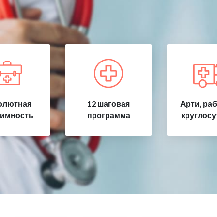
олютная
12 шаговая
Арти, ра
имность
программа
круглосу