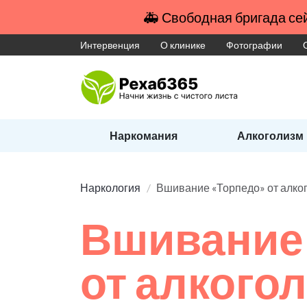
🚑 Свободная бригада сей
Интервенция
О клинике
Фотографии
Наркомания
Алкоголизм
Наркология
Вшивание «Торпедо» от алко
Вшивание
от алкого