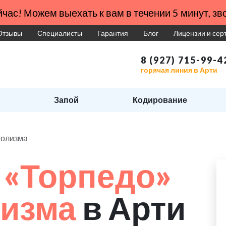
час! Можем выехать к вам в течении 5 минут, зво
Отзывы
Специалисты
Гарантия
Блог
Лицензии и се
8 (927) 715-99-4
горячая линия в Арти
Запой
Кодирование
голизма
 «Торпедо»
лизма
в Арти