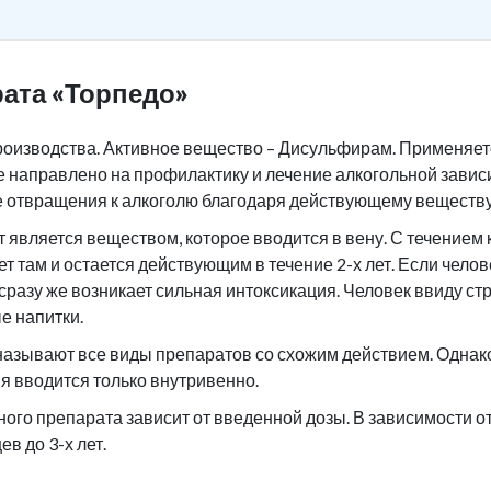
ата «Торпедо»
роизводства. Активное вещество – Дисульфирам. Применяетс
 направлено на профилактику и лечение алкогольной завис
е отвращения к алкоголю благодаря действующему веществу
является веществом, которое вводится в вену. С течением 
ет там и остается действующим в течение 2-х лет. Если чело
 сразу же возникает сильная интоксикация. Человек ввиду ст
е напитки.
азывают все виды препаратов со схожим действием. Однако 
я вводится только внутривенно.
ого препарата зависит от введенной дозы. В зависимости 
ев до 3-х лет.