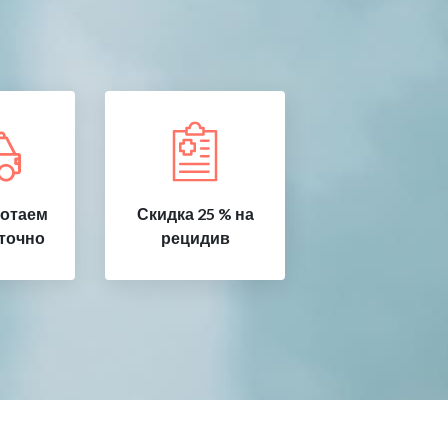
ботаем
Скидка 25 % на
точно
рецидив