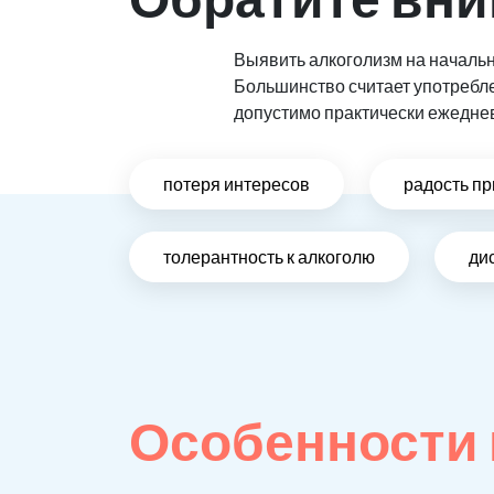
Выявить алкоголизм на начальн
Большинство считает употребл
допустимо практически ежедне
потеря интересов
радость пр
толерантность к алкоголю
ди
Особенности