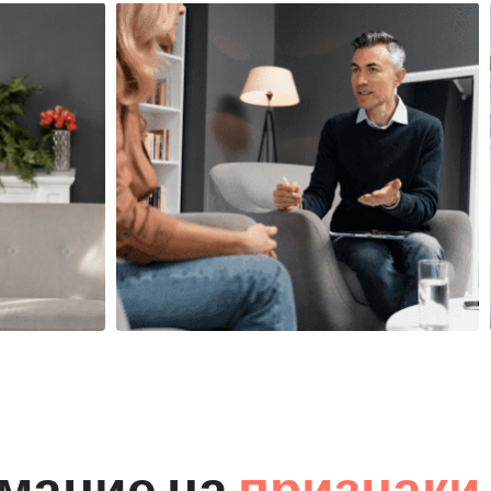
мание на
признаки