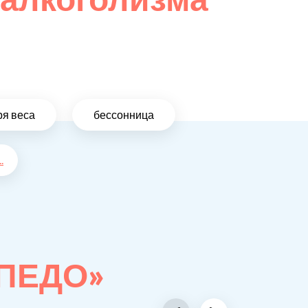
ря веса
бессонница
..
РПЕДО»