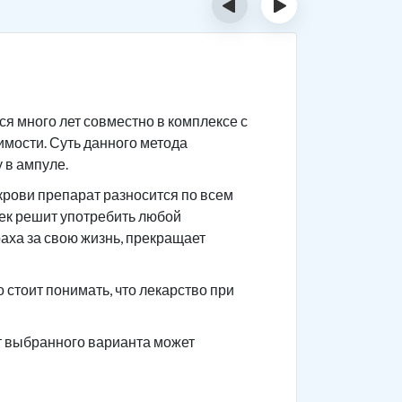
‹
›
Суть 
я много лет совместно в комплексе с
Сам препа
имости. Суть данного метода
После при
 в ампуле.
приема го
крови препарат разносится по всем
Чтобы не 
век решит употребить любой
употребле
раха за свою жизнь, прекращает
ваши това
анамнез.
стоит понимать, что лекарство при
от выбранного варианта может