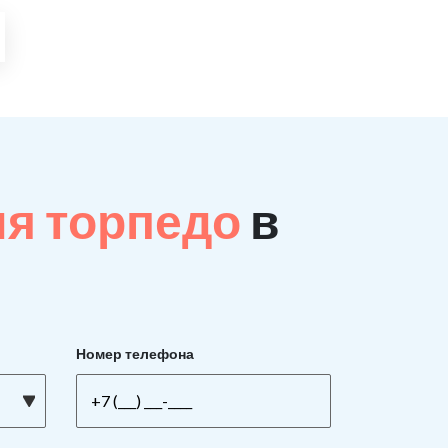
ия торпедо
в
Номер телефона