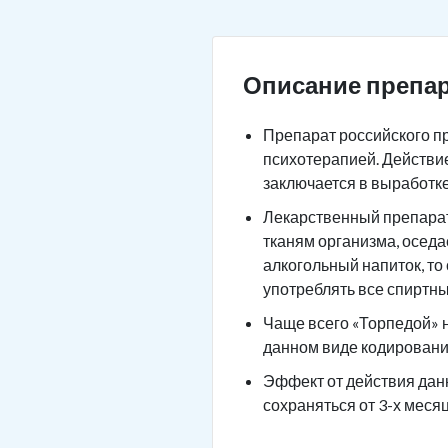
Описание препар
Препарат российского п
психотерапией. Действие
заключается в выработк
Лекарственный препарат 
тканям организма, оседа
алкогольный напиток, то
употреблять все спиртны
Чаще всего «Торпедой» н
данном виде кодировани
Эффект от действия данн
сохраняться от 3-х месяц