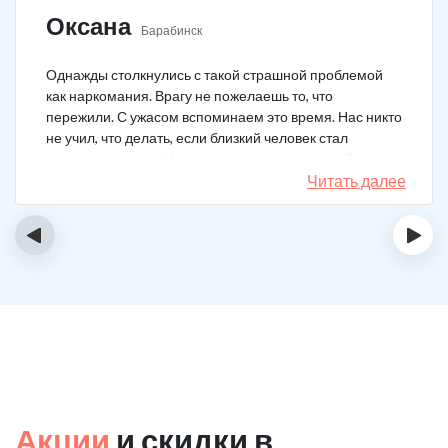
Оксана
Барабинск
Однажды столкнулись с такой страшной проблемой
как наркомания. Врагу не пожелаешь то, что
пережили. С ужасом вспоминаем это время. Нас никто
не учил, что делать, если близкий человек стал
наркозависимым. Честно говоря, надежды не было,
думали, что все лечение бесполезно, но решили
Читать далее
попробовать и отправить родственника в клинику на
реабилитацию. Пройдя полный курс лечения он
‹
›
вышел другим человеком. Но всё равно продолжает
работать над собой, ведь побороть тягу к наркотикам
не так-то просто.
Акции
и скидки в