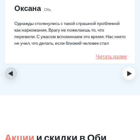
Оксана
Обь
Однажды столкнулись с такой страшной проблемой
как наркомания. Врагу не пожелаешь то, что
пережили. С ужасом вспоминаем это время. Нас никто
не учил, что делать, если близкий человек стал
наркозависимым. Честно говоря, надежды не было,
думали, что все лечение бесполезно, но решили
Читать далее
попробовать и отправить родственника в клинику на
реабилитацию. Пройдя полный курс лечения он
‹
›
вышел другим человеком. Но всё равно продолжает
работать над собой, ведь побороть тягу к наркотикам
не так-то просто.
Акции
и скидки в Оби