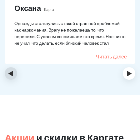
Оксана
Каргат
Однажды столкнулись с такой страшной проблемой
как наркомания. Врагу не пожелаешь то, что
пережили. С ужасом вспоминаем это время. Нас никто
не учил, что делать, если близкий человек стал
наркозависимым. Честно говоря, надежды не было,
думали, что все лечение бесполезно, но решили
Читать далее
попробовать и отправить родственника в клинику на
реабилитацию. Пройдя полный курс лечения он
‹
›
вышел другим человеком. Но всё равно продолжает
работать над собой, ведь побороть тягу к наркотикам
не так-то просто.
Акции
и скидки в Каргате