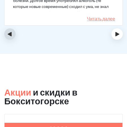
болезни. Долгое время употреблял алкоголь (те
которые новые современные) сходил с ума, не знал
куда деться от своей зависимости. Искал тех кто
сможет мне помочь в интернете, позвонил, приехал.
Читать далее
На сегодняшний день не употребляю!
‹
›
Акции
и скидки в
Бокситогорске