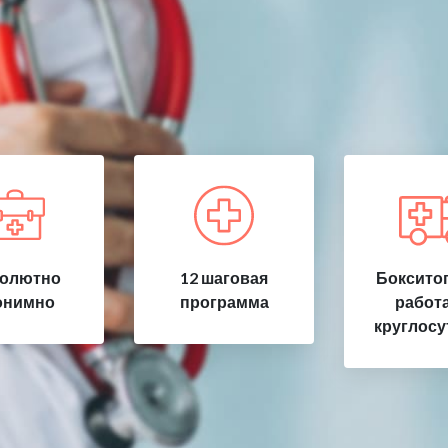
олютно
12 шаговая
Бокситог
онимно
программа
работ
круглосу