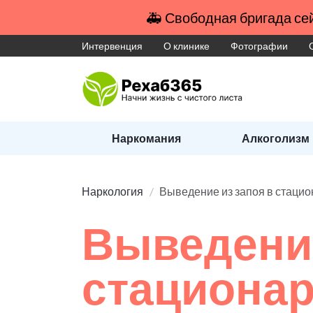
🚑 Свободная бригада сей
Интервенция
О клинике
Фотографии
Наркомания
Алкоголизм
Наркология
Выведение из запоя в стаци
Выведение
стациона