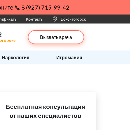
ните 📞 8 (927) 715-99-42
ртификаты
Контакты
Бокситогорск
2
Вызвать врача
тогорске
Наркология
Игромания
Бесплатная консультация
от наших специалистов