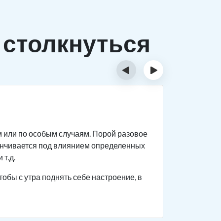
 столкнуться
‹
›
Исти
м или по особым случаям. Порой разовое
Спиртное 
анчивается под влиянием определенных
прекращен
 т.д.
Человек с
тобы с утра поднять себе настроение, в
поведение