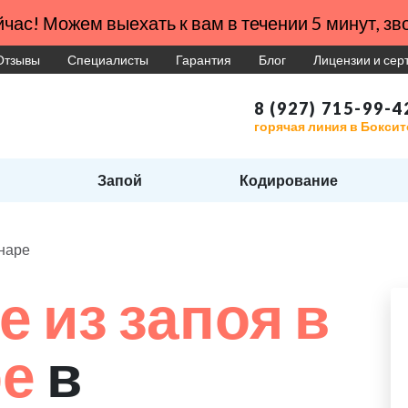
час! Можем выехать к вам в течении 5 минут, зво
Отзывы
Специалисты
Гарантия
Блог
Лицензии и се
8 (927) 715-99-4
горячая линия в Бокси
Запой
Кодирование
онаре
 из запоя в
ре
в