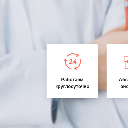
Работаем
Абс
круглосуточно
ан