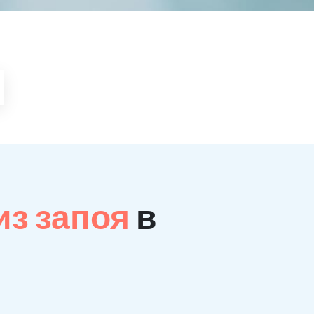
из запоя
в