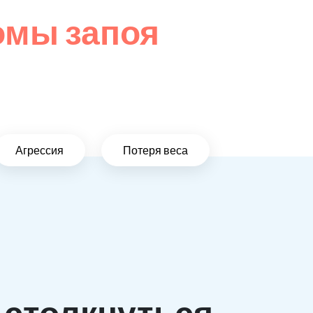
омы запоя
Агрессия
Потеря веса
 столкнуться