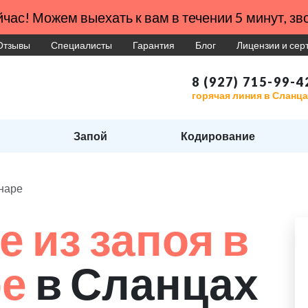
час! Можем выехать к вам в течении 5 минут, зво
Отзывы
Специалисты
Гарантия
Блог
Лицензии и се
8 (927) 715-99-4
горячая линия в Сланц
Запой
Кодирование
онаре
 из запоя в
ре
в Сланцах