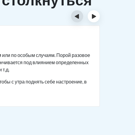
‹
›
Исти
м или по особым случаям. Порой разовое
Спиртное 
анчивается под влиянием определенных
прекращен
 т.д.
Человек с
тобы с утра поднять себе настроение, в
поведение