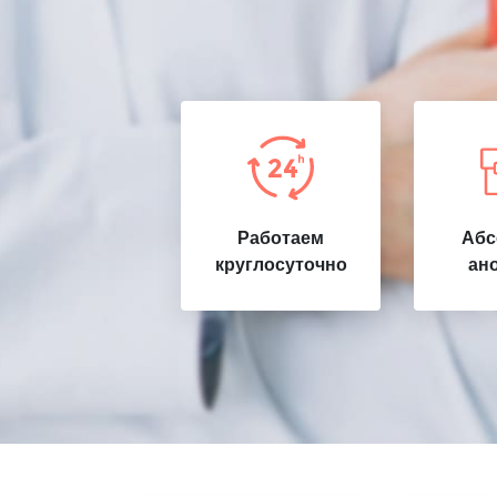
Работаем
Абс
круглосуточно
ан