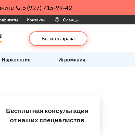
ните 📞 8 (927) 715-99-42
ртификаты
Контакты
Сланцы
2
Вызвать врача
ах
Наркология
Игромания
Бесплатная консультация
от наших специалистов