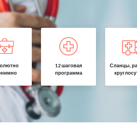
олютно
12 шаговая
Сланцы, р
онимно
программа
круглосу