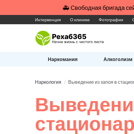
🚑 Свободная бригада сей
Интервенция
О клинике
Фотографии
Наркомания
Алкоголизм
Наркология
Выведение из запоя в стаци
Выведение
стациона