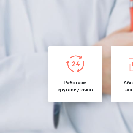
Работаем
Абс
круглосуточно
ан