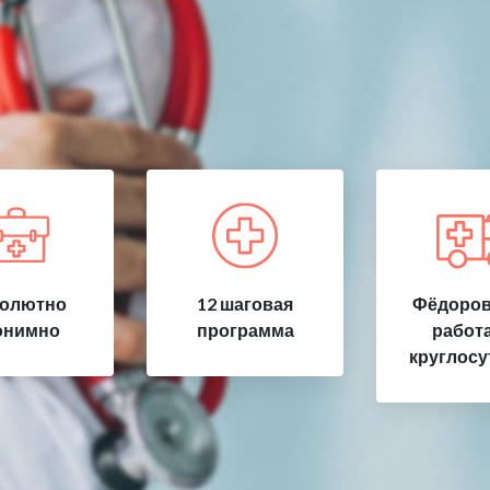
олютно
12 шаговая
Фёдоров
онимно
программа
работ
круглосу