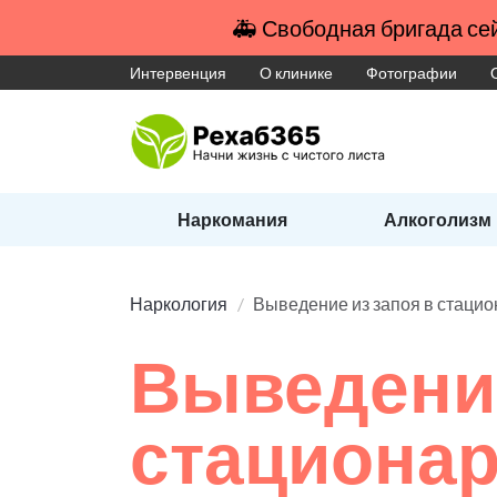
🚑 Свободная бригада сей
Интервенция
О клинике
Фотографии
Наркомания
Алкоголизм
Наркология
Выведение из запоя в стаци
Выведение
стациона