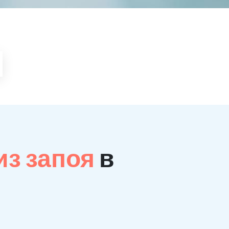
из запоя
в