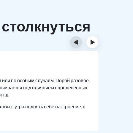
 столкнуться
‹
›
Исти
м или по особым случаям. Порой разовое
Спиртное 
анчивается под влиянием определенных
прекращен
 т.д.
Человек с
тобы с утра поднять себе настроение, в
поведение