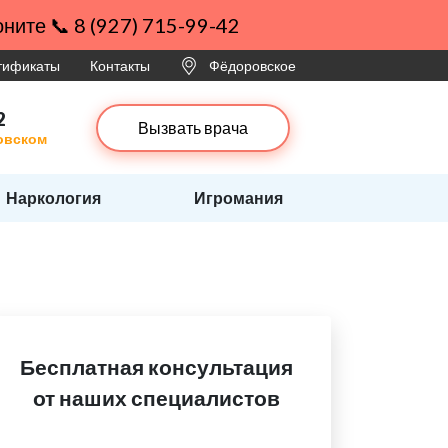
ните 📞 8 (927) 715-99-42
ртификаты
Контакты
Фёдоровское
2
Вызвать врача
овском
Наркология
Игромания
Бесплатная консультация
от наших специалистов