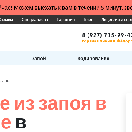
час! Можем выехать к вам в течении 5 минут, зво
Отзывы
Специалисты
Гарантия
Блог
Лицензии и се
8 (927) 715-99-4
горячая линия в Фёдор
Запой
Кодирование
онаре
 из запоя в
ре
в