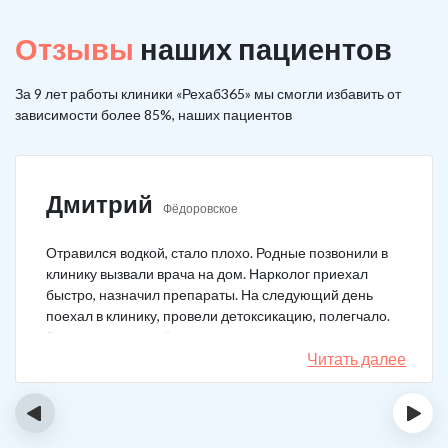
Отзывы
наших пациентов
За 9 лет работы клиники «Рехаб365» мы смогли избавить от
зависимости более 85%, наших пациентов
Дмитрий
Фёдоровское
Отравился водкой, стало плохо. Родные позвонили в
клинику вызвали врача на дом. Нарколог приехал
быстро, назначил препараты. На следующий день
поехал в клинику, провели детоксикацию, полегчало.
Записался на реабилитацию, прошел и теперь думаю,
что в рот водку больше не возьму. Так намучался и
Читать далее
испугался.
‹
›