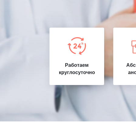
Работаем
Абс
круглосуточно
ан