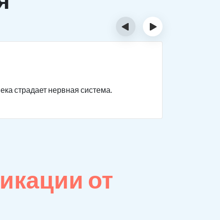
‹
›
Отрав
века страдает нервная система.
Нарушаютс
невыражен
икации от