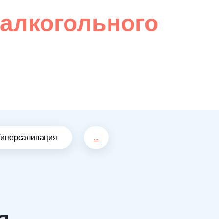
 алкогольного
Гиперсаливация
...
я