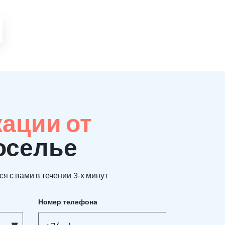
кации от
оселье
я с вами в течении 3-х минут
Номер телефона