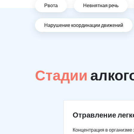
Рвота
Невнятная речь
Нарушение координации движений
Стадии
алког
Отравление легк
Концентрация в организме э