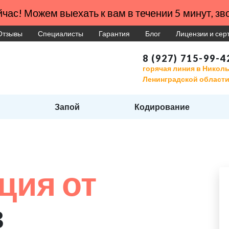
час! Можем выехать к вам в течении 5 минут, зво
Отзывы
Специалисты
Гарантия
Блог
Лицензии и се
8 (927) 715-99-4
горячая линия в Никол
Ленинградской област
Запой
Кодирование
ция от
в