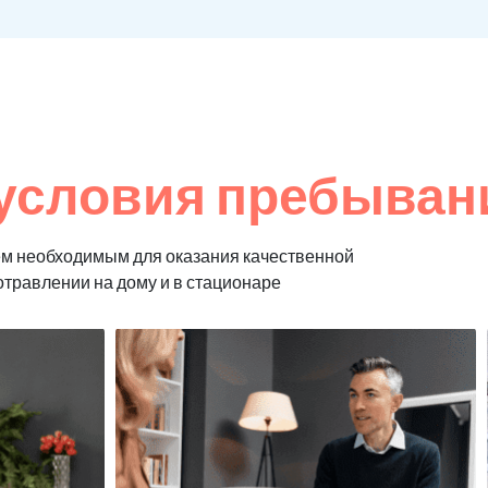
условия пребыван
м необходимым для оказания качественной
отравлении на дому и в стационаре