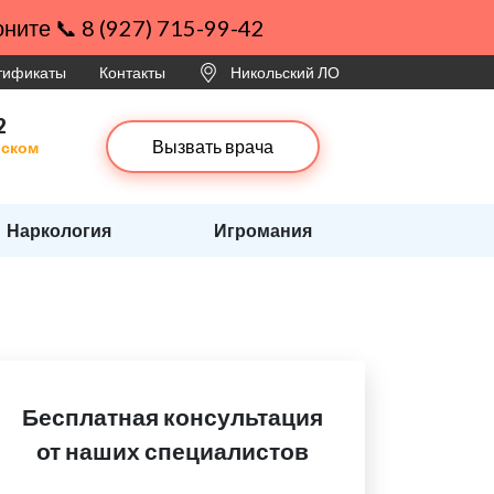
ните 📞 8 (927) 715-99-42
ртификаты
Контакты
Никольский ЛО
2
Вызвать врача
ьском
и
Наркология
Игромания
Бесплатная консультация
от наших специалистов