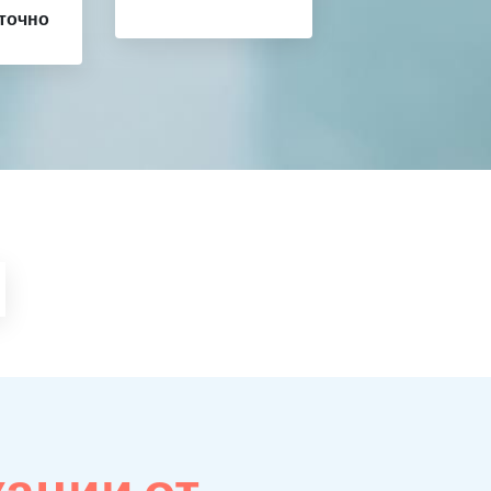
точно
кации от