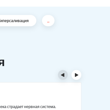
Гиперсаливация
...
я
‹
›
Отрав
века страдает нервная система.
Нарушаютс