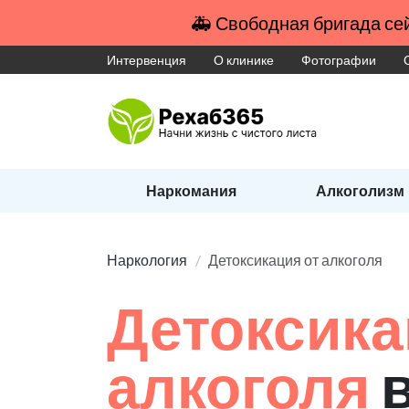
🚑 Свободная бригада сей
Интервенция
О клинике
Фотографии
Наркомания
Алкоголизм
Наркология
Детоксикация от алкоголя
Детоксика
алкоголя