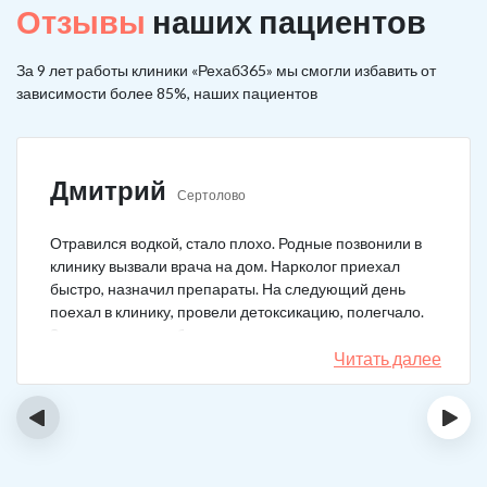
Отзывы
наших пациентов
За 9 лет работы клиники «Рехаб365» мы смогли избавить от
зависимости более 85%, наших пациентов
Дмитрий
Сертолово
Отравился водкой, стало плохо. Родные позвонили в
клинику вызвали врача на дом. Нарколог приехал
быстро, назначил препараты. На следующий день
поехал в клинику, провели детоксикацию, полегчало.
Записался на реабилитацию, прошел и теперь думаю,
что в рот водку больше не возьму. Так намучался и
Читать далее
испугался.
‹
›