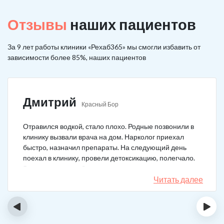
Отзывы
наших пациентов
За 9 лет работы клиники «Рехаб365» мы смогли избавить от
зависимости более 85%, наших пациентов
Дмитрий
Красный Бор
Отравился водкой, стало плохо. Родные позвонили в
клинику вызвали врача на дом. Нарколог приехал
быстро, назначил препараты. На следующий день
поехал в клинику, провели детоксикацию, полегчало.
Записался на реабилитацию, прошел и теперь думаю,
что в рот водку больше не возьму. Так намучался и
Читать далее
испугался.
‹
›