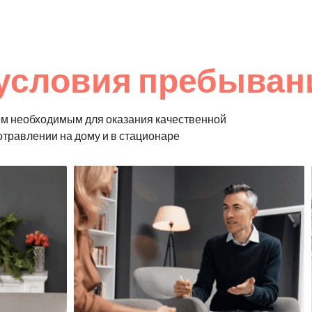
условия пребыван
м необходимым для оказания качественной
отравлении на дому и в стационаре