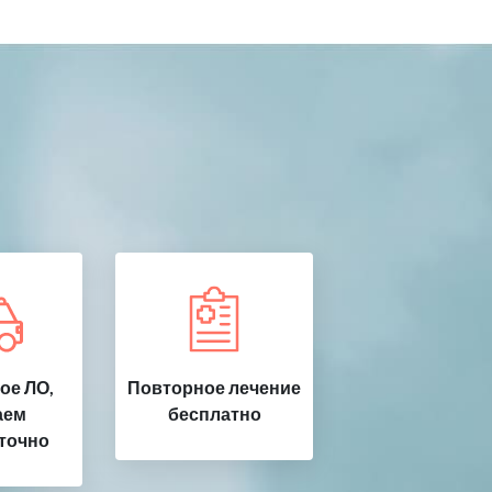
ое ЛО,
Повторное лечение
аем
бесплатно
точно