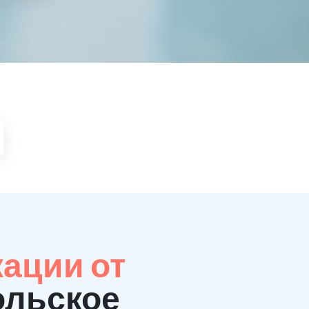
кации от
ольское