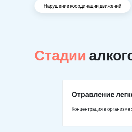
Нарушение координации движений
Стадии
алког
Отравление легк
Концентрация в организме э