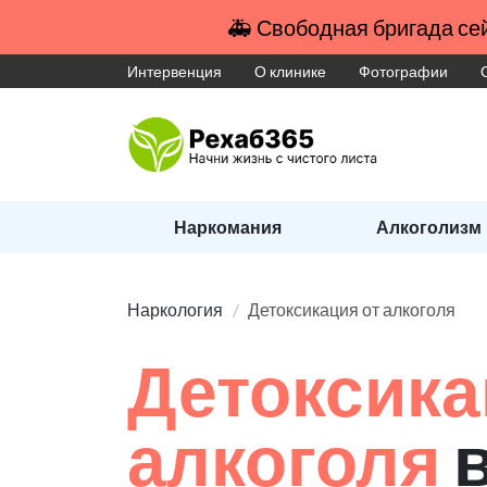
🚑 Свободная бригада сей
Интервенция
О клинике
Фотографии
Наркомания
Алкоголизм
Наркология
Детоксикация от алкоголя
Детоксика
алкоголя