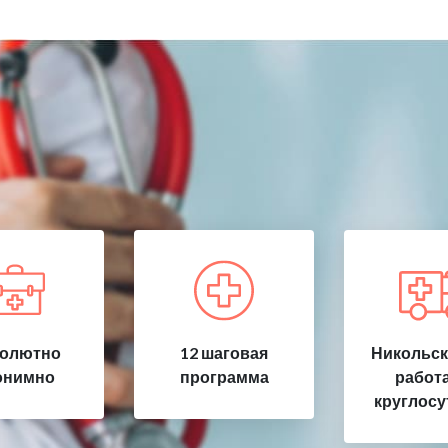
олютно
12 шаговая
Никольск
онимно
программа
работ
круглосу