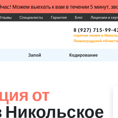
час! Можем выехать к вам в течении 5 минут, зво
Отзывы
Специалисты
Гарантия
Блог
Лицензии и се
8 (927) 715-99-4
горячая линия в Никол
Ленинградской област
Запой
Кодирование
ция от
в Никольское