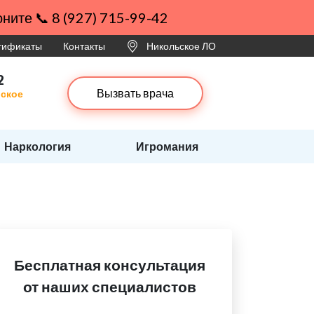
ните 📞 8 (927) 715-99-42
ртификаты
Контакты
Никольское ЛО
2
Вызвать врача
ьское
и
Наркология
Игромания
Бесплатная консультация
от наших специалистов