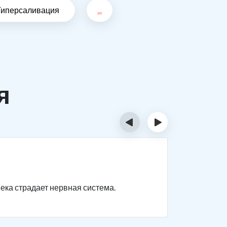
Гиперсаливация
...
я
‹
›
Отрав
века страдает нервная система.
Нарушаютс
невыражен