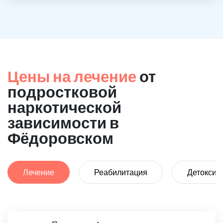
Цены на лечение
от
подростковой
наркотической
зависимости в
Фёдоровском
Лечение
Реабилитация
Детоксик