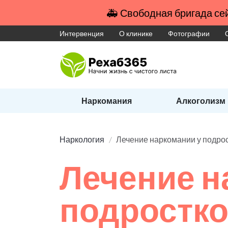
🚑 Свободная бригада сей
Интервенция
О клинике
Фотографии
Наркомания
Алкоголизм
Наркология
Лечение наркомании у подро
Лечение н
подростк