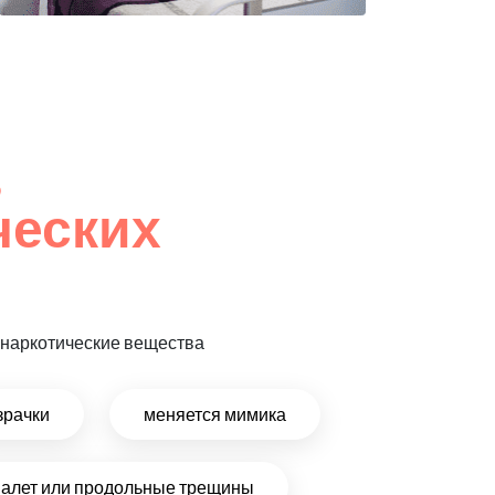
,
ческих
т наркотические вещества
зрачки
меняется мимика
налет или продольные трещины