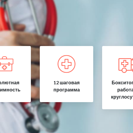
олютная
12 шаговая
Бокситог
имность
программа
работ
круглосу