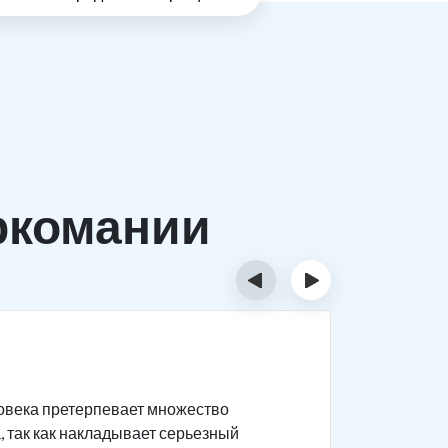
ркомании
‹
›
Причи
ловека претерпевает множество
Существуе
, так как накладывает серьезный