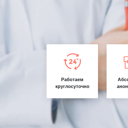
Работаем
Абс
круглосуточно
анон