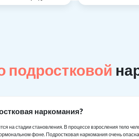
о подростковой
на
остковая наркомания?
тся на стадии становления. В процессе взросления тело че
 гормональном фоне. Подростковая наркомания очень опасна