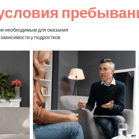
условия пребывани
ем необходимым для оказания
озависимости у подростков