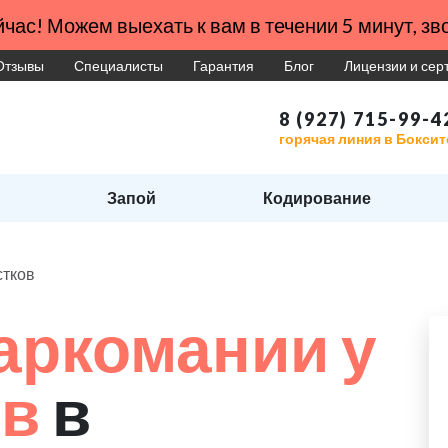
час! Можем выехать к вам в течении 5 минут, зво
Отзывы
Специалисты
Гарантия
Блог
Лицензии и се
8 (927) 715-99-4
горячая линия в Бокси
Запой
Кодирование
стков
аркомании у
ов
в