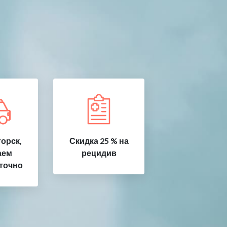
орск,
Скидка 25 % на
аем
рецидив
точно