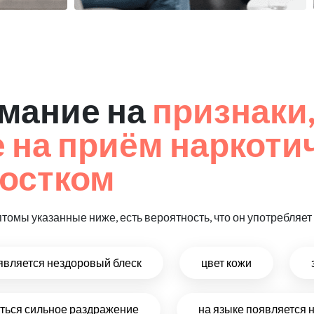
мание на
признаки
на приём наркоти
остком
птомы указанные ниже, есть вероятность, что он употребляе
оявляется нездоровый блеск
цвет кожи
виться сильное раздражение
на языке появляется 