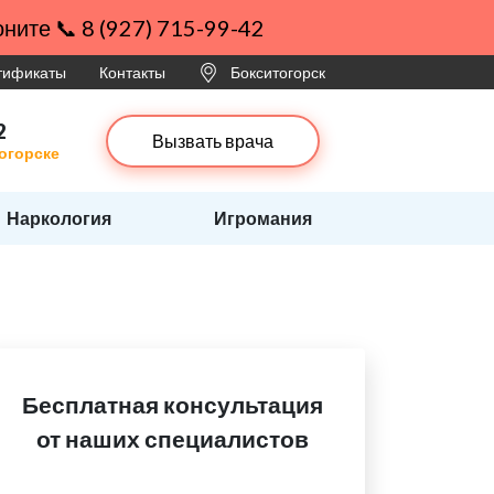
ните 📞 8 (927) 715-99-42
ртификаты
Контакты
Бокситогорск
2
Вызвать врача
тогорске
Наркология
Игромания
Бесплатная консультация
от наших специалистов