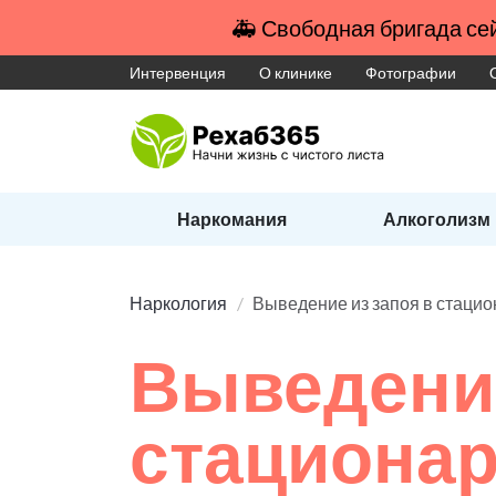
🚑 Свободная бригада сей
Интервенция
О клинике
Фотографии
Наркомания
Алкоголизм
Наркология
Выведение из запоя в стаци
Выведение
стациона