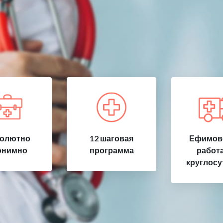
олютно
12 шаговая
Ефимов
онимно
программа
работ
круглосу