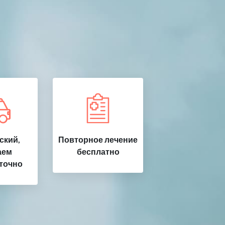
ский,
Повторное лечение
аем
бесплатно
точно