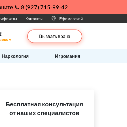
ните 📞 8 (927) 715-99-42
ртификаты
Контакты
Ефимовский
2
Вызвать врача
вском
Наркология
Игромания
Бесплатная консультация
от наших специалистов