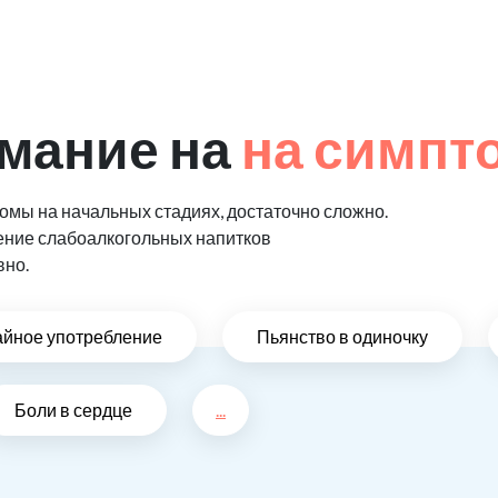
мание на
на симпт
мы на начальных стадиях, достаточно сложно.
ение слабоалкогольных напитков
вно.
айное употребление
Пьянство в одиночку
Боли в сердце
...