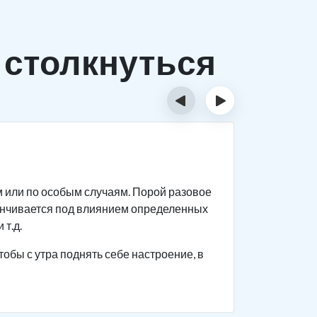
 столкнуться
‹
›
Исти
м или по особым случаям. Порой разовое
Спиртное 
анчивается под влиянием определенных
прекращен
 т.д.
Человек с
тобы с утра поднять себе настроение, в
поведение