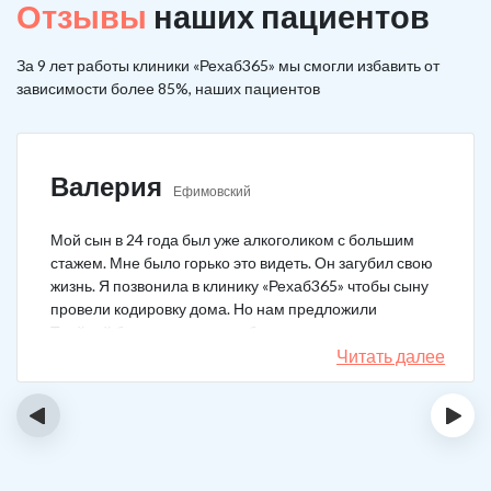
Отзывы
наших пациентов
За 9 лет работы клиники «Рехаб365» мы смогли избавить от
зависимости более 85%, наших пациентов
Валерия
Ефимовский
Мой сын в 24 года был уже алкоголиком с большим
стажем. Мне было горько это видеть. Он загубил свою
жизнь. Я позвонила в клинику «Рехаб365» чтобы сыну
провели кодировку дома. Но нам предложили
Тройной блок в клинике, чтобы уж наверняка помогло.
Мы согласились. Вот уже 4 месяца как сын не пьет. На
Читать далее
работу устроился, дома помогает, девушку завел.
Спасибо большое клинике!
‹
›