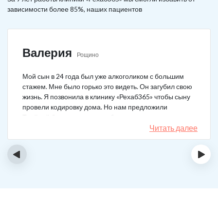
зависимости более 85%, наших пациентов
Валерия
Рощино
Мой сын в 24 года был уже алкоголиком с большим
стажем. Мне было горько это видеть. Он загубил свою
жизнь. Я позвонила в клинику «Рехаб365» чтобы сыну
провели кодировку дома. Но нам предложили
Тройной блок в клинике, чтобы уж наверняка помогло.
Мы согласились. Вот уже 4 месяца как сын не пьет. На
Читать далее
работу устроился, дома помогает, девушку завел.
Спасибо большое клинике!
‹
›