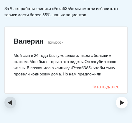
За 9 лет работы клиники «Рехаб365» мы смогли избавить от
зависимости более 85%, наших пациентов
Валерия
Приморск
Мой сын в 24 года был уже алкоголиком с большим
стажем. Мне было горько это видеть. Он загубил свою
жизнь. Я позвонила в клинику «Рехаб365» чтобы сыну
провели кодировку дома. Но нам предложили
Тройной блок в клинике, чтобы уж наверняка помогло.
Мы согласились. Вот уже 4 месяца как сын не пьет. На
Читать далее
работу устроился, дома помогает, девушку завел.
Спасибо большое клинике!
‹
›