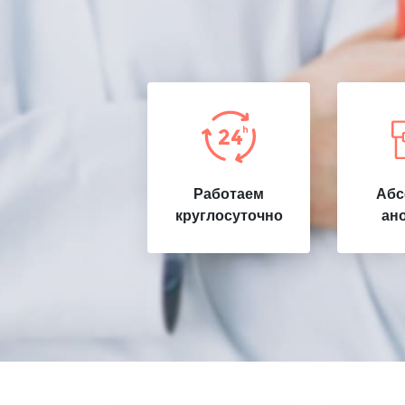
Работаем
Абс
круглосуточно
ан