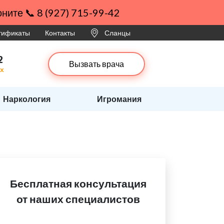
ните 📞 8 (927) 715-99-42
ртификаты
Контакты
Сланцы
2
Вызвать врача
ах
Наркология
Игромания
Бесплатная консультация
от наших специалистов