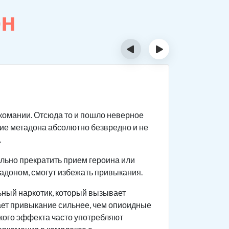
он
‹
›
Сколь
ркомании. Отсюда то и пошло неверное
Данное ве
ие метадона абсолютно безвредно и не
Продолжи
.
Скорос
льно прекратить прием героина или
Количе
тадоном, смогут избежать привыкания.
Длител
льный наркотик, который вызывает
Хронич
ает привыкание сильнее, чем опиоидные
ского эффекта часто употребляют
На ско