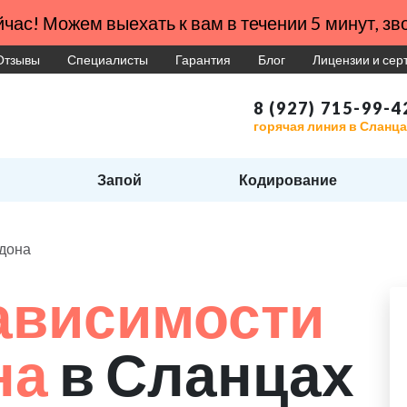
час! Можем выехать к вам в течении 5 минут, зво
Отзывы
Специалисты
Гарантия
Блог
Лицензии и се
8 (927) 715-99-4
горячая линия в Сланц
Запой
Кодирование
адона
ависимости
на
в Сланцах