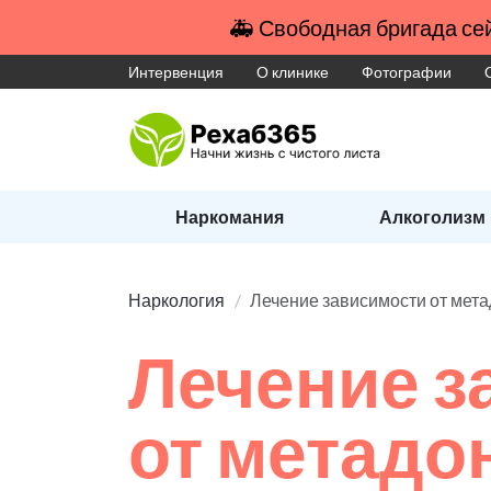
🚑 Свободная бригада сей
Интервенция
О клинике
Фотографии
Наркомания
Алкоголизм
Наркология
Лечение зависимости от мет
Лечение з
от метадо