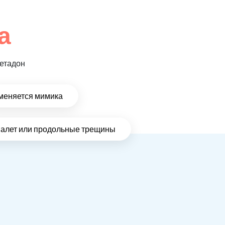
а
метадон
меняется мимика
налет или продольные трещины