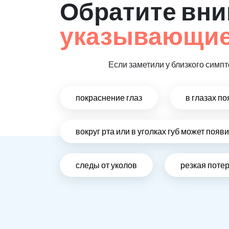
Обратите вни
указывающие
Если заметили у близкого симпт
покраснение глаз
в глазах п
вокруг рта или в уголках губ может поя
следы от уколов
резкая поте