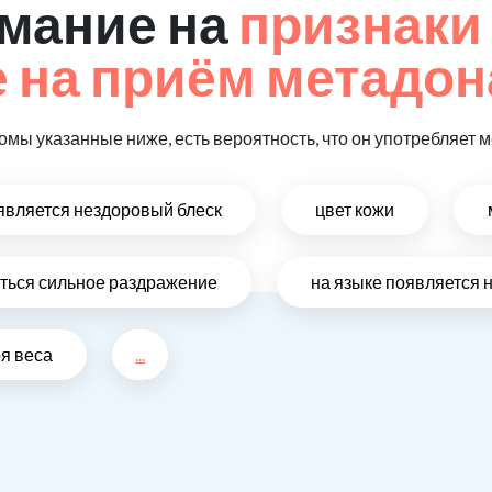
мание на
признаки
 на приём метадон
омы указанные ниже, есть вероятность, что он употребляет 
оявляется нездоровый блеск
цвет кожи
виться сильное раздражение
на языке появляется 
ря веса
...