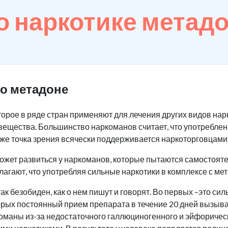
 наркотике метад
о метадоне
оторое в ряде стран применяют для лечения других видов на
вещества. Большинство наркоманов считает, что употреблен
же точка зрения всячески поддерживается наркоторговцами
ожет развиться у наркоманов, которые пытаются самостояте
лагают, что употребляя сильные наркотики в комплексе с ме
ак безобиден, как о нем пишут и говорят. Во первых –это си
орых постоянный прием препарата в течение 20 дней вызыв
ркоманы из-за недостаточного галлюциногенного и эйфориче