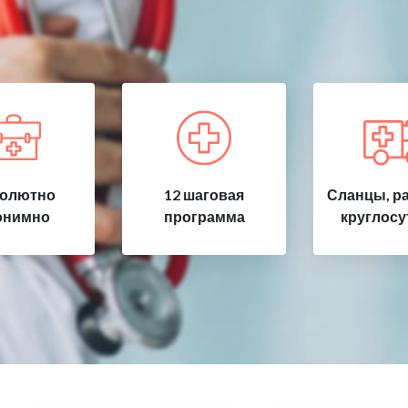
олютно
12 шаговая
Сланцы, р
онимно
программа
круглосу