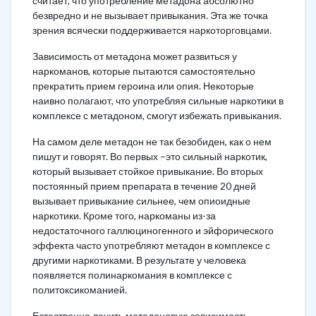
считает, что употребление метадона абсолютно
безвредно и не вызывает привыкания. Эта же точка
зрения всячески поддерживается наркоторговцами.
Зависимость от метадона может развиться у
наркоманов, которые пытаются самостоятельно
прекратить прием героина или опия. Некоторые
наивно полагают, что употребляя сильные наркотики в
комплексе с метадоном, смогут избежать привыкания.
На самом деле метадон не так безобиден, как о нем
пишут и говорят. Во первых –это сильный наркотик,
который вызывает стойкое привыкание. Во вторых
постоянный прием препарата в течение 20 дней
вызывает привыкание сильнее, чем опиоидные
наркотики. Кроме того, наркоманы из-за
недостаточного галлюциногенного и эйфорического
эффекта часто употребляют метадон в комплексе с
другими наркотиками. В результате у человека
появляется полинаркомания в комплексе с
политоксикоманией.
Естественно лечить метадоновую зависимость