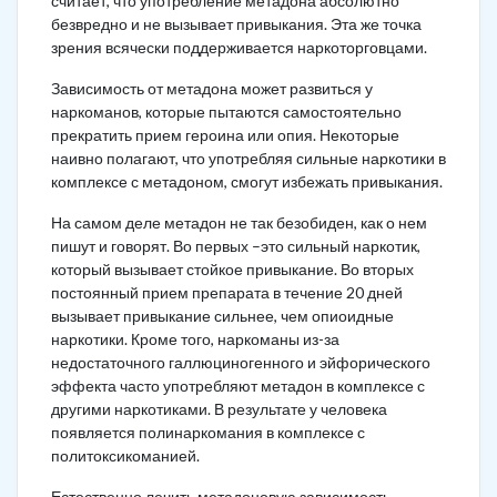
считает, что употребление метадона абсолютно
безвредно и не вызывает привыкания. Эта же точка
зрения всячески поддерживается наркоторговцами.
Зависимость от метадона может развиться у
наркоманов, которые пытаются самостоятельно
прекратить прием героина или опия. Некоторые
наивно полагают, что употребляя сильные наркотики в
комплексе с метадоном, смогут избежать привыкания.
На самом деле метадон не так безобиден, как о нем
пишут и говорят. Во первых –это сильный наркотик,
который вызывает стойкое привыкание. Во вторых
постоянный прием препарата в течение 20 дней
вызывает привыкание сильнее, чем опиоидные
наркотики. Кроме того, наркоманы из-за
недостаточного галлюциногенного и эйфорического
эффекта часто употребляют метадон в комплексе с
другими наркотиками. В результате у человека
появляется полинаркомания в комплексе с
политоксикоманией.
Естественно лечить метадоновую зависимость