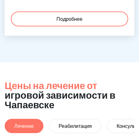
Подробнее
Цены на лечение от
игровой зависимости в
Чапаевске
Лечение
Реабилитация
Консульт