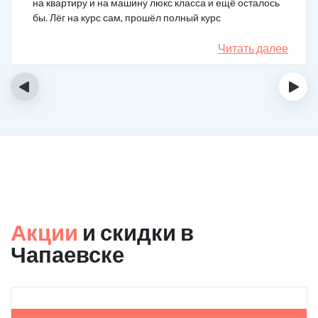
на квартиру и на машину люкс класса и ещё осталось
бы. Лёг на курс сам, прошёл полный курс
реабилитации, не сказал бы, что не охота
перекинуться в картишки к примеру, но я не играю уже
Читать далее
6 месяцев, боюсь вернуться в то состояние. Очень
хорошо помогли психотерапевты вашей клиники, до
‹
›
сих пор продолжаю работать над собой и посещаю
психотерапевтов.
Акции
и скидки в
Чапаевске