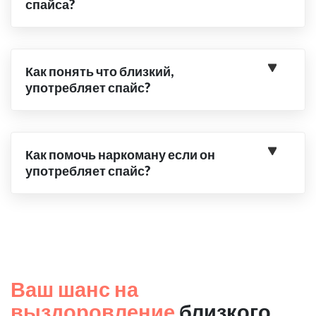
спайса?
Как понять что близкий,
употребляет спайс?
Как помочь наркоману если он
употребляет спайс?
Ваш шанс на
выздоровление
близкого