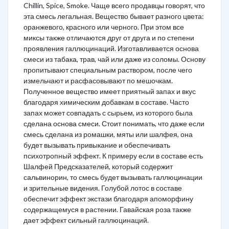
Chillin, Spice, Smoke. Чаще всего продавцы говорят, что
эта смесь легальная. Вещество бывает разного цвета:
оранжевого, красного или черного. При этом все
миксы также отличаются друг от друга и по степени
проявления галлюцинаций. Изготавливается основа
смеси из табака, трав, чай или даже из соломы. Основу
пропитывают специальным раствором, после чего
измельчают и расфасовывают по мешочкам.
Полученное вещество имеет приятный запах и вкус
благодаря химическим добавкам в составе. Часто
запах может совпадать с сырьем, из которого была
сделана основа смеси. Стоит понимать, что даже если
смесь сделана из ромашки, мяты или шалфея, она
будет вызывать привыкание и обеспечивать
психотропный эффект. К примеру если в составе есть
Шалфей Предсказателей, который содержит
сальвинорин, то смесь будет вызывать галлюцинации
и зрительные видения. Голубой лотос в составе
обеспечит эффект экстази благодаря апоморфину
содержащемуся в растении. Гавайская роза также
дает эффект сильный галлюцинаций.