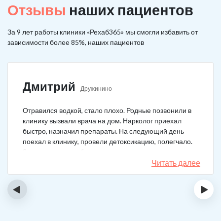
Отзывы
наших пациентов
За 9 лет работы клиники «Рехаб365» мы смогли избавить от
зависимости более 85%, наших пациентов
Дмитрий
Дружинино
Отравился водкой, стало плохо. Родные позвонили в
клинику вызвали врача на дом. Нарколог приехал
быстро, назначил препараты. На следующий день
поехал в клинику, провели детоксикацию, полегчало.
Записался на реабилитацию, прошел и теперь думаю,
что в рот водку больше не возьму. Так намучался и
Читать далее
испугался.
‹
›